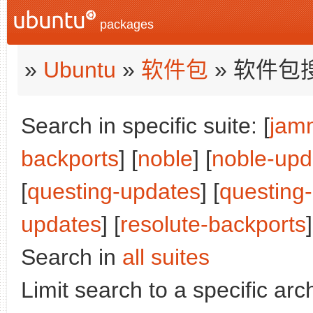
packages
»
Ubuntu
»
软件包
» 软件包
Search in specific suite: [
jam
backports
] [
noble
] [
noble-upd
[
questing-updates
] [
questing
updates
] [
resolute-backports
]
Search in
all suites
Limit search to a specific arch