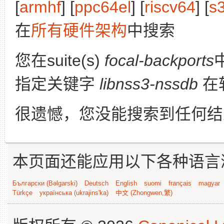
[
armhf
] [
ppc64el
] [
riscv64
] [
s
在
所有硬件架构
中搜索
您在suite(s)
focal-backports
指定关键字
libnss3-nssdb
在
很遗憾，您没能搜索到任何结
本页面还能应用以下各种语言
Български (Bəlgarski)
Deutsch
English
suomi
français
magyar
Türkçe
українська (ukrajins'ka)
中文 (Zhongwen,繁)