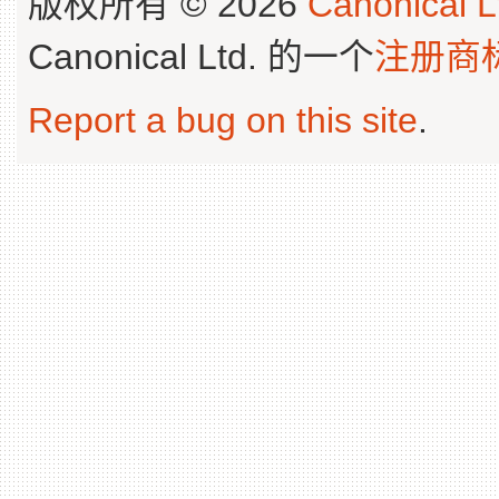
版权所有 © 2026
Canonical L
Canonical Ltd. 的一个
注册商
Report a bug on this site
.