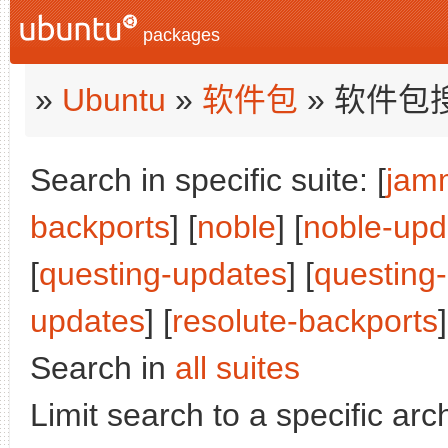
packages
»
Ubuntu
»
软件包
» 软件包
Search in specific suite: [
jam
backports
] [
noble
] [
noble-upd
[
questing-updates
] [
questing
updates
] [
resolute-backports
]
Search in
all suites
Limit search to a specific arch