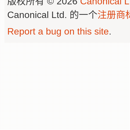
版权所有 © 2026
Canonical L
Canonical Ltd. 的一个
注册商
Report a bug on this site
.