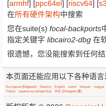
[
armhf
] [
ppc64el
] [
riscv64
] [
s
在
所有硬件架构
中搜索
您在suite(s)
focal-backports
指定关键字
libcairo2-dbg
在
很遗憾，您没能搜索到任何结
本页面还能应用以下各种语言
Български (Bəlgarski)
Deutsch
English
suomi
français
magyar
Türkçe
українська (ukrajins'ka)
中文 (Zhongwen,繁)