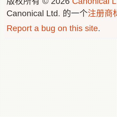
版权所有 © 2026
Canonical L
Canonical Ltd. 的一个
注册商
Report a bug on this site
.