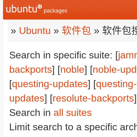
packages
»
Ubuntu
»
软件包
» 软件包
Search in specific suite: [
jam
backports
] [
noble
] [
noble-upd
[
questing-updates
] [
questing
updates
] [
resolute-backports
]
Search in
all suites
Limit search to a specific arch