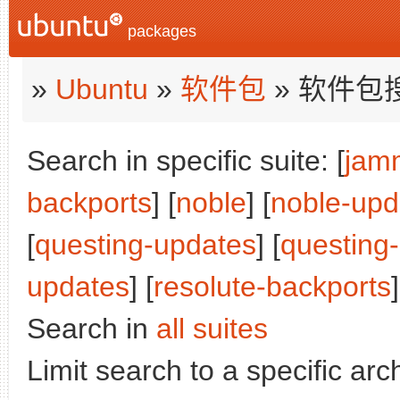
packages
»
Ubuntu
»
软件包
» 软件包
Search in specific suite: [
jam
backports
] [
noble
] [
noble-upd
[
questing-updates
] [
questing
updates
] [
resolute-backports
]
Search in
all suites
Limit search to a specific arch