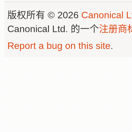
版权所有 © 2026
Canonical L
Canonical Ltd. 的一个
注册商
Report a bug on this site
.