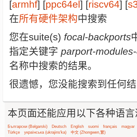
[
armhf
] [
ppc64el
] [
riscv64
] [
s
在
所有硬件架构
中搜索
您在suite(s)
focal-backports
指定关键字
parport-modules-
名称中搜索的结果。
很遗憾，您没能搜索到任何结
本页面还能应用以下各种语言
Български (Bəlgarski)
Deutsch
English
suomi
français
magyar
Türkçe
українська (ukrajins'ka)
中文 (Zhongwen,繁)