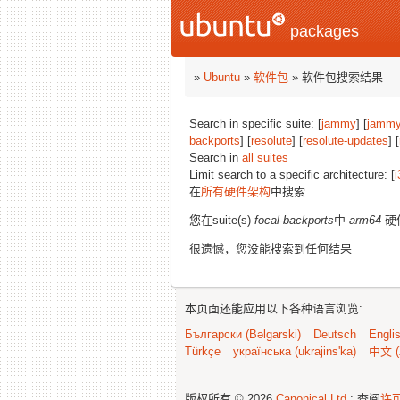
packages
»
Ubuntu
»
软件包
» 软件包搜索结果
Search in specific suite: [
jammy
] [
jammy
backports
] [
resolute
] [
resolute-updates
] [
Search in
all suites
Limit search to a specific architecture: [
i
在
所有硬件架构
中搜索
您在suite(s)
focal-backports
中
arm64
硬
很遗憾，您没能搜索到任何结果
本页面还能应用以下各种语言浏览:
Български (Bəlgarski)
Deutsch
Engli
Türkçe
українська (ukrajins'ka)
中文 (
版权所有 © 2026
Canonical Ltd.
; 查阅
许