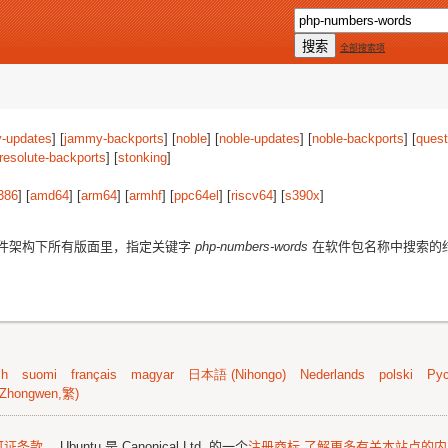
全部搜索项
-updates
] [
jammy-backports
] [
noble
] [
noble-updates
] [
noble-backports
] [
quest
resolute-backports
] [
stonking
]
386
] [
amd64
] [
arm64
] [
armhf
] [
ppc64el
] [
riscv64
] [
s390x
]
件架构下所有版面里，指定关键字
php-numbers-words
在软件包名称中搜索的
sh
suomi
français
magyar
日本語 (Nihongo)
Nederlands
polski
Рус
Zhongwen,繁)
可证条款
。 Ubuntu 是 Canonical Ltd. 的一个
注册商标
了解更多有关本站点的内