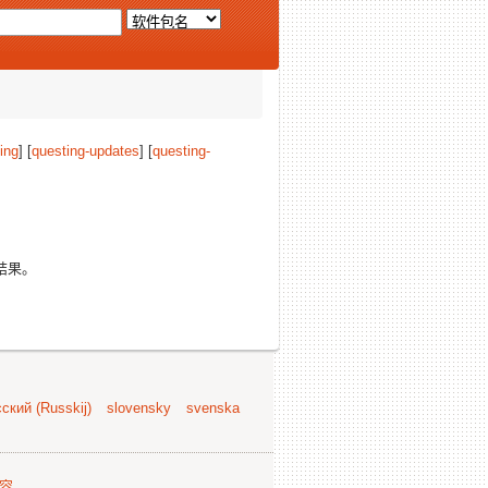
ing
] [
questing-updates
] [
questing-
结果。
ский (Russkij)
slovensky
svenska
容
.