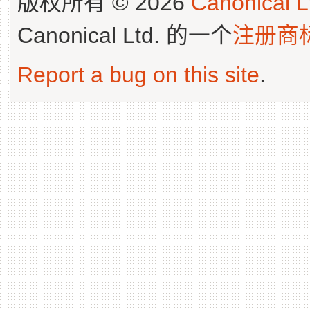
版权所有 © 2026
Canonical L
Canonical Ltd. 的一个
注册商
Report a bug on this site
.