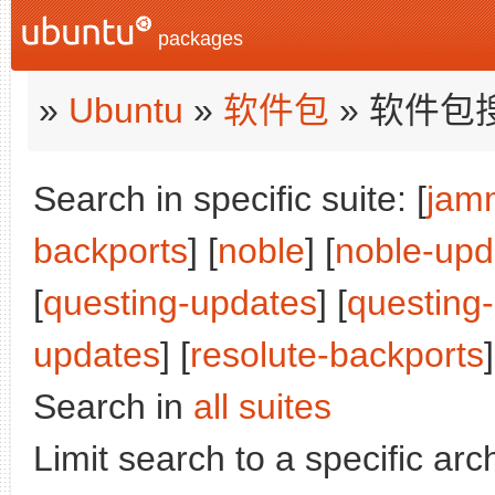
packages
»
Ubuntu
»
软件包
» 软件包
Search in specific suite: [
jam
backports
] [
noble
] [
noble-upd
[
questing-updates
] [
questing
updates
] [
resolute-backports
]
Search in
all suites
Limit search to a specific arch