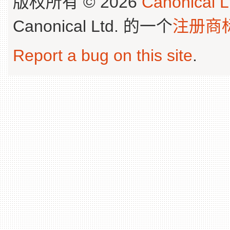
版权所有 © 2026
Canonical L
Canonical Ltd. 的一个
注册商
Report a bug on this site
.