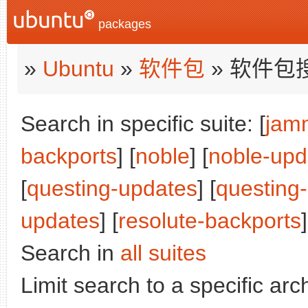
packages
»
Ubuntu
»
软件包
» 软件包
Search in specific suite: [
jam
backports
] [
noble
] [
noble-upd
[
questing-updates
] [
questing
updates
] [
resolute-backports
]
Search in
all suites
Limit search to a specific arch