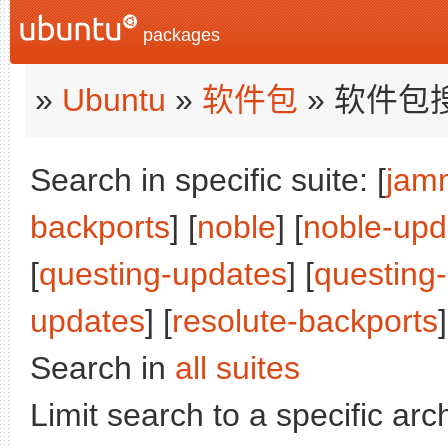
packages
»
Ubuntu
»
软件包
» 软件包
Search in specific suite: [
jam
backports
] [
noble
] [
noble-upd
[
questing-updates
] [
questing
updates
] [
resolute-backports
]
Search in
all suites
Limit search to a specific arch