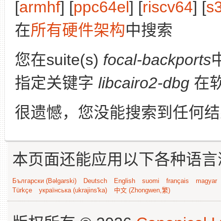
[
armhf
] [
ppc64el
] [
riscv64
] [
s
在
所有硬件架构
中搜索
您在suite(s)
focal-backports
指定关键字
libcairo2-dbg
在
很遗憾，您没能搜索到任何结
本页面还能应用以下各种语言
Български (Bəlgarski)
Deutsch
English
suomi
français
magyar
Türkçe
українська (ukrajins'ka)
中文 (Zhongwen,繁)