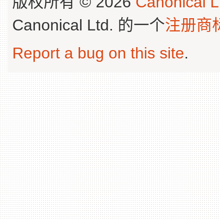
版权所有 © 2026
Canonical L
Canonical Ltd. 的一个
注册商
Report a bug on this site
.