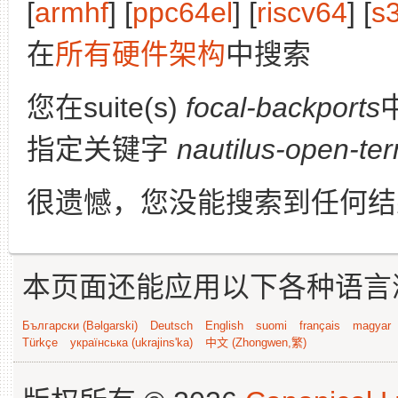
[
armhf
] [
ppc64el
] [
riscv64
] [
s
在
所有硬件架构
中搜索
您在suite(s)
focal-backports
指定关键字
nautilus-open-ter
很遗憾，您没能搜索到任何结
本页面还能应用以下各种语言
Български (Bəlgarski)
Deutsch
English
suomi
français
magyar
Türkçe
українська (ukrajins'ka)
中文 (Zhongwen,繁)