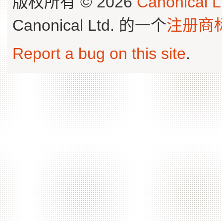
版权所有 © 2026
Canonical L
Canonical Ltd. 的一个
注册商
Report a bug on this site
.