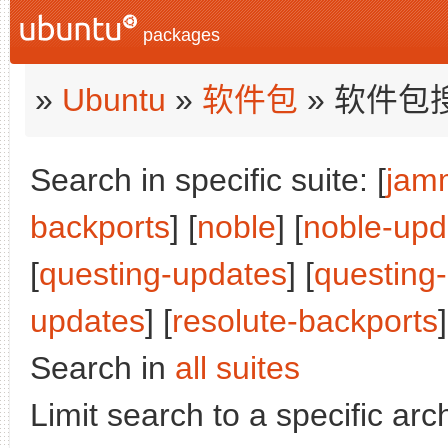
packages
»
Ubuntu
»
软件包
» 软件包
Search in specific suite: [
jam
backports
] [
noble
] [
noble-upd
[
questing-updates
] [
questing
updates
] [
resolute-backports
]
Search in
all suites
Limit search to a specific arch