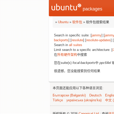
packages
»
Ubuntu
»
软件包
» 软件包搜索结果
Search in specific suite: [
jammy
] [
jammy
backports
] [
resolute
] [
resolute-updates
] [
Search in
all suites
Limit search to a specific architecture: [
i
在
所有硬件架构
中搜索
您在suite(s)
focal-backports
中
ppc64el
很遗憾，您没能搜索到任何结果
本页面还能应用以下各种语言浏览:
Български (Bəlgarski)
Deutsch
Engli
Türkçe
українська (ukrajins'ka)
中文 (
版权所有 © 2026
Canonical Ltd.
; 查阅
许