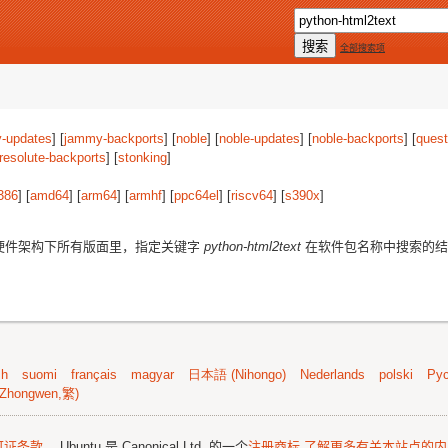
全部搜索项
-updates
] [
jammy-backports
] [
noble
] [
noble-updates
] [
noble-backports
] [
quest
resolute-backports
] [
stonking
]
386
] [
amd64
] [
arm64
] [
armhf
] [
ppc64el
] [
riscv64
] [
s390x
]
硬件架构下所有版面里，指定关键字
python-html2text
在软件包名称中搜索的结
sh
suomi
français
magyar
日本語 (Nihongo)
Nederlands
polski
Рус
Zhongwen,繁)
可证条款
。 Ubuntu 是 Canonical Ltd. 的一个
注册商标
了解更多有关本站点的内