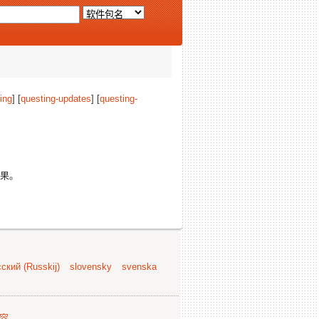
ing
] [
questing-updates
] [
questing-
果。
ский (Russkij)
slovensky
svenska
容
.