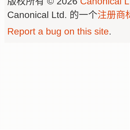
版权所有 © 2026
Canonical L
Canonical Ltd. 的一个
注册商
Report a bug on this site
.