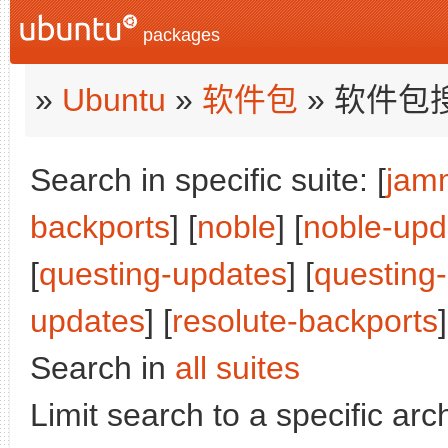
packages
»
Ubuntu
»
软件包
» 软件包
Search in specific suite: [
jam
backports
] [
noble
] [
noble-upd
[
questing-updates
] [
questing
updates
] [
resolute-backports
]
Search in
all suites
Limit search to a specific arch