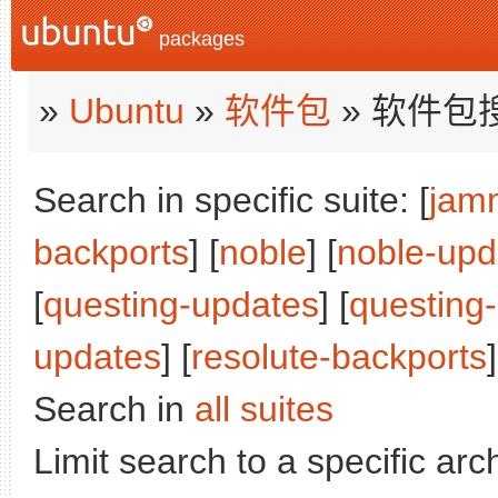
packages
»
Ubuntu
»
软件包
» 软件包
Search in specific suite: [
jam
backports
] [
noble
] [
noble-upd
[
questing-updates
] [
questing
updates
] [
resolute-backports
]
Search in
all suites
Limit search to a specific arch