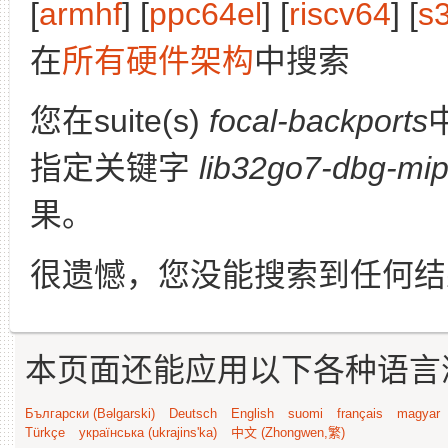
[
armhf
] [
ppc64el
] [
riscv64
] [
s
在
所有硬件架构
中搜索
您在suite(s)
focal-backports
指定关键字
lib32go7-dbg-mi
果。
很遗憾，您没能搜索到任何结
本页面还能应用以下各种语言
Български (Bəlgarski)
Deutsch
English
suomi
français
magyar
Türkçe
українська (ukrajins'ka)
中文 (Zhongwen,繁)