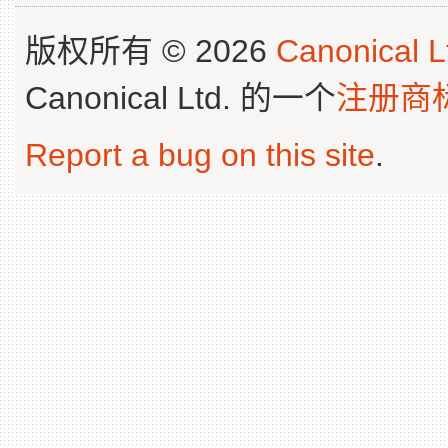
版权所有 © 2026
Canonical L
Canonical Ltd. 的一个
注册商
Report a bug on this site
.