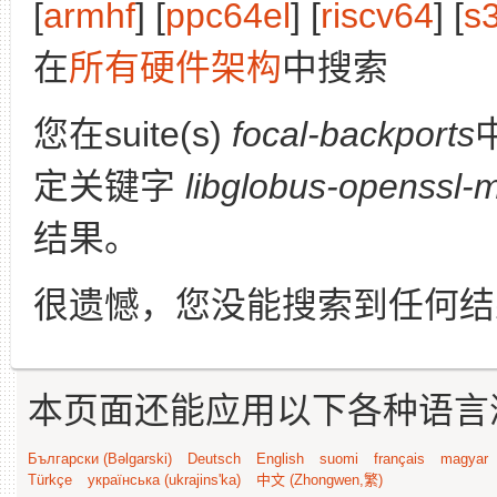
[
armhf
] [
ppc64el
] [
riscv64
] [
s
在
所有硬件架构
中搜索
您在suite(s)
focal-backports
定关键字
libglobus-openssl-
结果。
很遗憾，您没能搜索到任何结
本页面还能应用以下各种语言
Български (Bəlgarski)
Deutsch
English
suomi
français
magyar
Türkçe
українська (ukrajins'ka)
中文 (Zhongwen,繁)