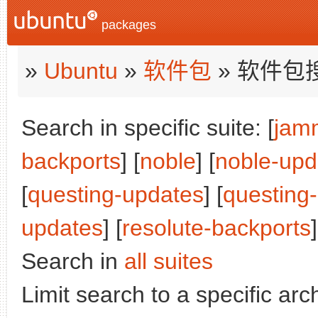
packages
»
Ubuntu
»
软件包
» 软件包
Search in specific suite: [
jam
backports
] [
noble
] [
noble-upd
[
questing-updates
] [
questing
updates
] [
resolute-backports
]
Search in
all suites
Limit search to a specific arch