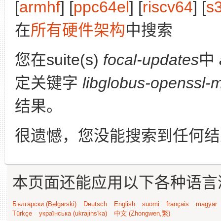
[
armhf
] [
ppc64el
] [
riscv64
] [
s
在
所有硬件架构
中搜索
您在suite(s)
focal-updates
中
定关键字
libglobus-openssl-
结果。
很遗憾，您没能搜索到任何结
本页面还能应用以下各种语言
Български (Bəlgarski)
Deutsch
English
suomi
français
magyar
Türkçe
українська (ukrajins'ka)
中文 (Zhongwen,繁)