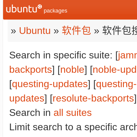
packages
»
Ubuntu
»
软件包
» 软件包
Search in specific suite: [
jam
backports
] [
noble
] [
noble-upd
[
questing-updates
] [
questing
updates
] [
resolute-backports
]
Search in
all suites
Limit search to a specific arch