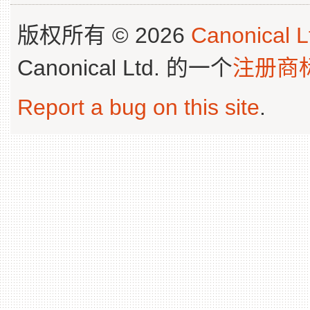
版权所有 © 2026
Canonical L
Canonical Ltd. 的一个
注册商
Report a bug on this site
.