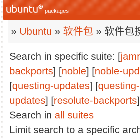
packages
»
Ubuntu
»
软件包
» 软件包
Search in specific suite: [
jam
backports
] [
noble
] [
noble-upd
[
questing-updates
] [
questing
updates
] [
resolute-backports
]
Search in
all suites
Limit search to a specific arch