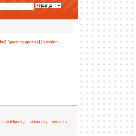
ing
] [
questing-updates
] [
questing-
ский (Russkij)
slovensky
svenska