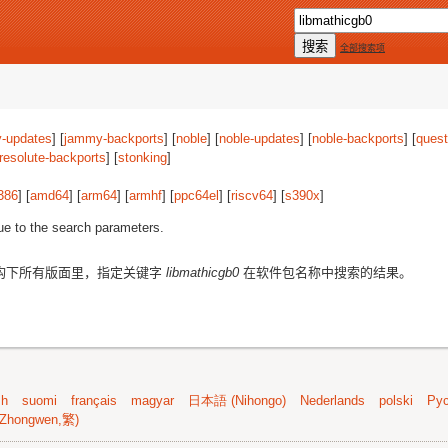
全部搜索项
-updates
] [
jammy-backports
] [
noble
] [
noble-updates
] [
noble-backports
] [
quest
resolute-backports
] [
stonking
]
386
] [
amd64
] [
arm64
] [
armhf
] [
ppc64el
] [
riscv64
] [
s390x
]
ue to the search parameters.
构下所有版面里，指定关键字
libmathicgb0
在软件包名称中搜索的结果。
sh
suomi
français
magyar
日本語 (Nihongo)
Nederlands
polski
Рус
Zhongwen,繁)