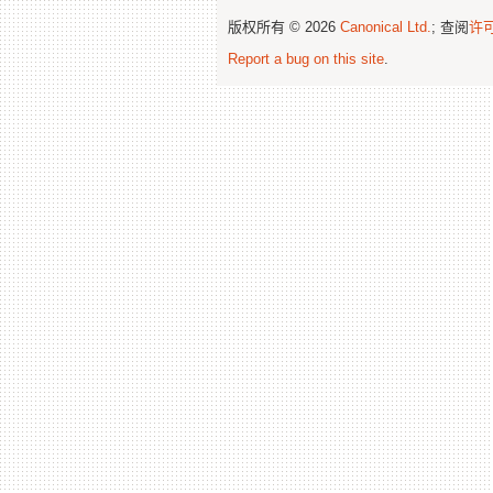
版权所有 © 2026
Canonical Ltd.
; 查阅
许
Report a bug on this site
.