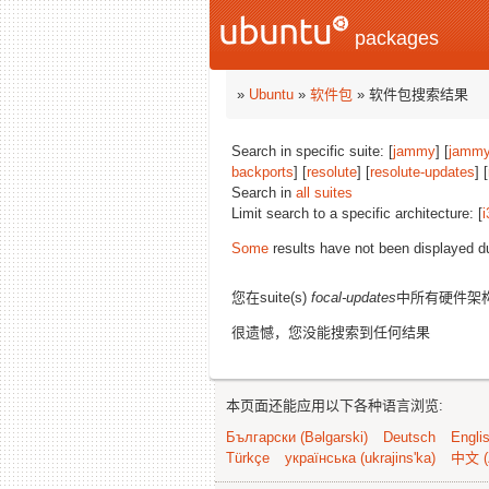
packages
»
Ubuntu
»
软件包
» 软件包搜索结果
Search in specific suite: [
jammy
] [
jammy
backports
] [
resolute
] [
resolute-updates
] [
Search in
all suites
Limit search to a specific architecture: [
i
Some
results have not been displayed d
您在suite(s)
focal-updates
中所有硬件架
很遗憾，您没能搜索到任何结果
本页面还能应用以下各种语言浏览:
Български (Bəlgarski)
Deutsch
Engli
Türkçe
українська (ukrajins'ka)
中文 (