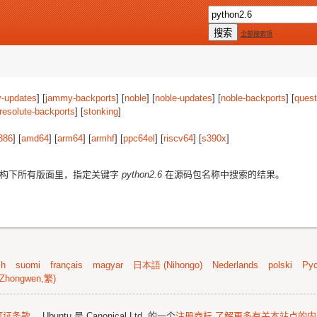
全部搜索项
-updates
] [
jammy-backports
] [
noble
] [
noble-updates
] [
noble-backports
] [
quest
resolute-backports
] [
stonking
]
386
] [
amd64
] [
arm64
] [
armhf
] [
ppc64el
] [
riscv64
] [
s390x
]
构下所有版面里，指定关键字
python2.6
在源码包名称中搜索的结果。
sh
suomi
français
magyar
日本語 (Nihongo)
Nederlands
polski
Рус
Zhongwen,繁)
可证条款
。 Ubuntu 是 Canonical Ltd. 的一个
注册商标
了解更多有关本站点的内