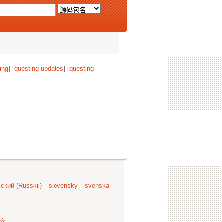
ing
] [
questing-updates
] [
questing-
ский (Russkij)
slovensky
svenska
容
.