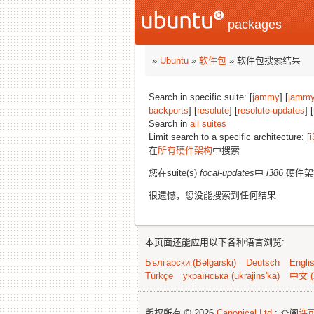
packages
»
Ubuntu
»
软件包
» 软件包搜索结果
Search in specific suite: [
jammy
] [
jammy
backports
] [
resolute
] [
resolute-updates
] [
Search in
all suites
Limit search to a specific architecture: [
i
在
所有硬件架构
中搜索
您在suite(s)
focal-updates
中
i386
硬件架
很遗憾，您没能搜索到任何结果
本页面还能应用以下各种语言浏览:
Български (Bəlgarski)
Deutsch
Engli
Türkçe
українська (ukrajins'ka)
中文 (
版权所有 © 2026
Canonical Ltd.
; 查阅
许