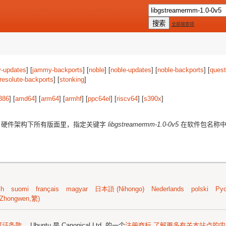
全部搜索项
-updates
] [
jammy-backports
] [
noble
] [
noble-updates
] [
noble-backports
] [
quest
resolute-backports
] [
stonking
]
386
] [
amd64
] [
arm64
] [
armhf
] [
ppc64el
] [
riscv64
] [
s390x
]
硬件架构下所有版面里，指定关键字
libgstreamermm-1.0-0v5
在软件包名称中
sh
suomi
français
magyar
日本語 (Nihongo)
Nederlands
polski
Рус
Zhongwen,繁)
可证条款
。 Ubuntu 是 Canonical Ltd. 的一个
注册商标
了解更多有关本站点的内