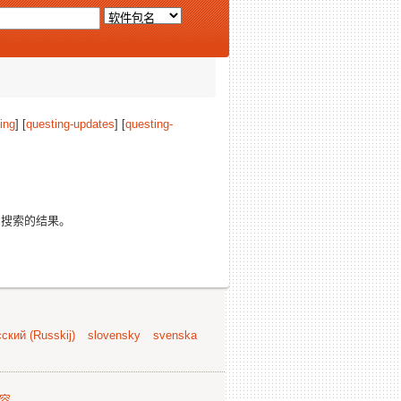
ing
] [
questing-updates
] [
questing-
搜索的结果。
ский (Russkij)
slovensky
svenska
容
.