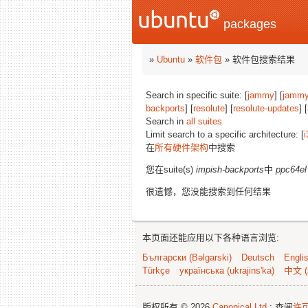
packages
»
Ubuntu
»
软件包
» 软件包搜索结果
Search in specific suite: [
jammy
] [
jammy
backports
] [
resolute
] [
resolute-updates
] [
Search in
all suites
Limit search to a specific architecture: [
i
在
所有硬件架构
中搜索
您在suite(s)
impish-backports
中
ppc64el
很遗憾，您没能搜索到任何结果
本页面还能应用以下各种语言浏览:
Български (Bəlgarski)
Deutsch
Engli
Türkçe
українська (ukrajins'ka)
中文 (
版权所有 © 2026
Canonical Ltd.
; 查阅
许