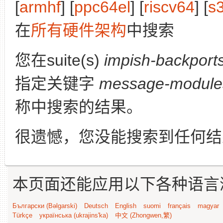
[
armhf
] [
ppc64el
] [
riscv64
] [
s
在
所有硬件架构
中搜索
您在suite(s)
impish-backport
指定关键字
message-modules
称中搜索的结果。
很遗憾，您没能搜索到任何结
本页面还能应用以下各种语言
Български (Bəlgarski)
Deutsch
English
suomi
français
magyar
Türkçe
українська (ukrajins'ka)
中文 (Zhongwen,繁)