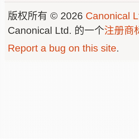
版权所有 © 2026
Canonical L
Canonical Ltd. 的一个
注册商
Report a bug on this site
.