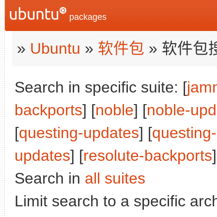
packages
»
Ubuntu
»
软件包
» 软件包
Search in specific suite: [
jam
backports
] [
noble
] [
noble-upd
[
questing-updates
] [
questing
updates
] [
resolute-backports
]
Search in
all suites
Limit search to a specific arch