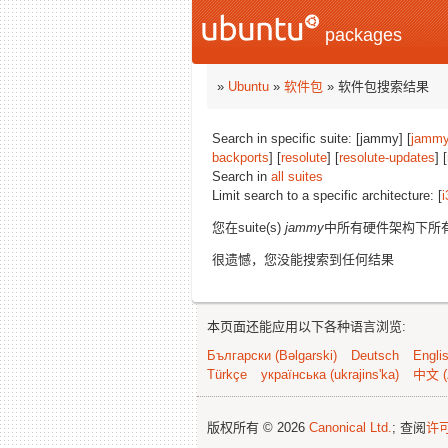
packages
»
Ubuntu
»
软件包
» 软件包搜索结果
Search in specific suite: [jammy] [
jammy
backports
] [
resolute
] [
resolute-updates
] [
Search in
all suites
Limit search to a specific architecture: [
i
您在suite(s)
jammy
中所有硬件架构下所
很遗憾，您没能搜索到任何结果
本页面还能应用以下各种语言浏览:
Български (Bəlgarski)
Deutsch
Engli
Türkçe
українська (ukrajins'ka)
中文 (
版权所有 © 2026
Canonical Ltd.
; 查阅
许