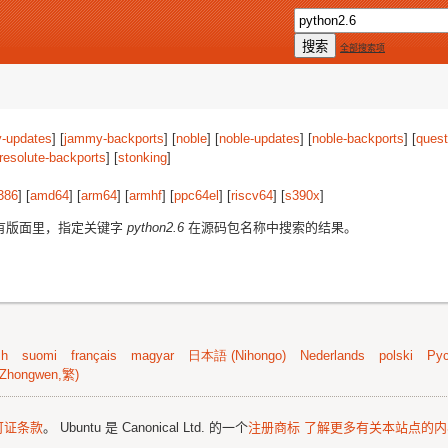
全部搜索项
-updates
] [
jammy-backports
] [
noble
] [
noble-updates
] [
noble-backports
] [
quest
resolute-backports
] [
stonking
]
386
] [
amd64
] [
arm64
] [
armhf
] [
ppc64el
] [
riscv64
] [
s390x
]
有版面里，指定关键字
python2.6
在源码包名称中搜索的结果。
sh
suomi
français
magyar
日本語 (Nihongo)
Nederlands
polski
Рус
Zhongwen,繁)
可证条款
。 Ubuntu 是 Canonical Ltd. 的一个
注册商标
了解更多有关本站点的内