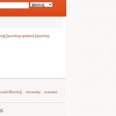
ing
] [
questing-updates
] [
questing-
ский (Russkij)
slovensky
svenska
容
.