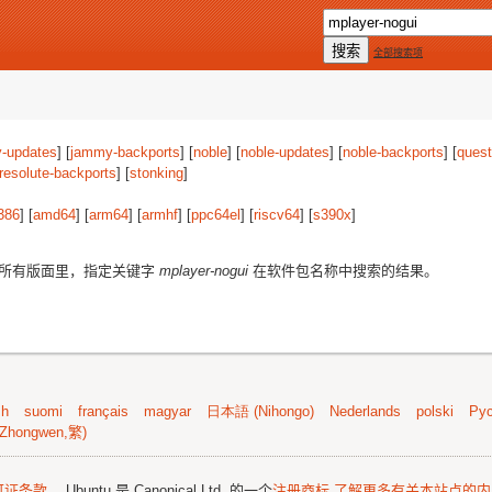
全部搜索项
-updates
] [
jammy-backports
] [
noble
] [
noble-updates
] [
noble-backports
] [
quest
resolute-backports
] [
stonking
]
386
] [
amd64
] [
arm64
] [
armhf
] [
ppc64el
] [
riscv64
] [
s390x
]
所有版面里，指定关键字
mplayer-nogui
在软件包名称中搜索的结果。
sh
suomi
français
magyar
日本語 (Nihongo)
Nederlands
polski
Рус
Zhongwen,繁)
可证条款
。 Ubuntu 是 Canonical Ltd. 的一个
注册商标
了解更多有关本站点的内