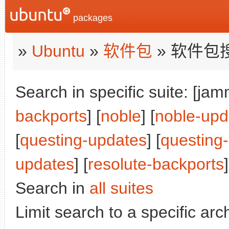
packages
»
Ubuntu
»
软件包
» 软件包
Search in specific suite: [jam
backports
] [
noble
] [
noble-upd
[
questing-updates
] [
questing
updates
] [
resolute-backports
]
Search in
all suites
Limit search to a specific arch