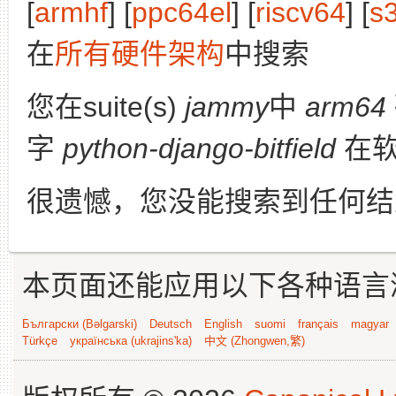
[
armhf
] [
ppc64el
] [
riscv64
] [
s
在
所有硬件架构
中搜索
您在suite(s)
jammy
中
arm64
字
python-django-bitfield
在软
很遗憾，您没能搜索到任何结
本页面还能应用以下各种语言
Български (Bəlgarski)
Deutsch
English
suomi
français
magyar
Türkçe
українська (ukrajins'ka)
中文 (Zhongwen,繁)