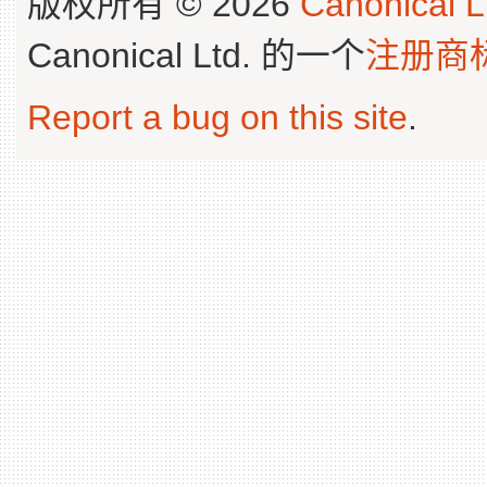
版权所有 © 2026
Canonical L
Canonical Ltd. 的一个
注册商
Report a bug on this site
.