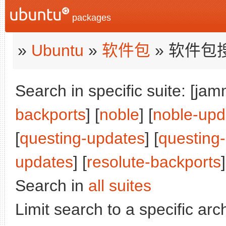
packages
»
Ubuntu
»
软件包
» 软件包
Search in specific suite: [jam
backports
] [
noble
] [
noble-upd
[
questing-updates
] [
questing
updates
] [
resolute-backports
]
Search in
all suites
Limit search to a specific arch