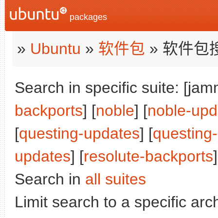
packages
»
Ubuntu
»
软件包
» 软件包
Search in specific suite: [jam
backports
] [
noble
] [
noble-upd
[
questing-updates
] [
questing
updates
] [
resolute-backports
]
Search in
all suites
Limit search to a specific arch