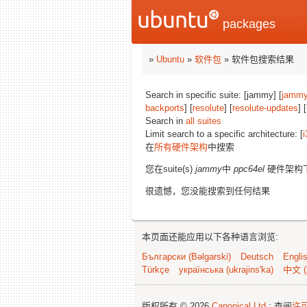
packages
»
Ubuntu
»
软件包
» 软件包搜索结果
Search in specific suite: [jammy] [
jammy
backports
] [
resolute
] [
resolute-updates
] [
Search in
all suites
Limit search to a specific architecture: [
i
在
所有硬件架构
中搜索
您在suite(s)
jammy
中
ppc64el
硬件架构
很遗憾，您没能搜索到任何结果
本页面还能应用以下各种语言浏览:
Български (Bəlgarski)
Deutsch
Engli
Türkçe
українська (ukrajins'ka)
中文 (
版权所有 © 2026
Canonical Ltd.
; 查阅
许