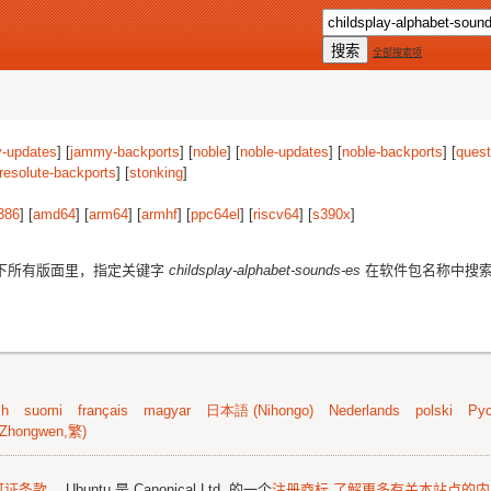
全部搜索项
-updates
] [
jammy-backports
] [
noble
] [
noble-updates
] [
noble-backports
] [
quest
resolute-backports
] [
stonking
]
386
] [
amd64
] [
arm64
] [
armhf
] [
ppc64el
] [
riscv64
] [
s390x
]
下所有版面里，指定关键字
childsplay-alphabet-sounds-es
在软件包名称中搜
sh
suomi
français
magyar
日本語 (Nihongo)
Nederlands
polski
Рус
Zhongwen,繁)
可证条款
。 Ubuntu 是 Canonical Ltd. 的一个
注册商标
了解更多有关本站点的内