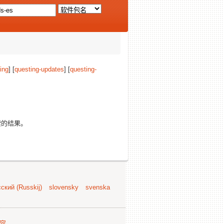
ing
] [
questing-updates
] [
questing-
索的结果。
ский (Russkij)
slovensky
svenska
容
.