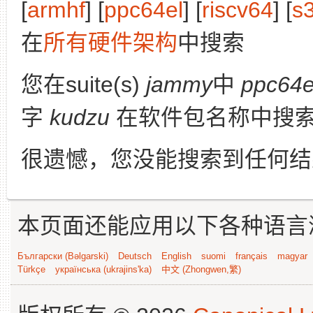
[
armhf
] [
ppc64el
] [
riscv64
] [
s
在
所有硬件架构
中搜索
您在suite(s)
jammy
中
ppc64e
字
kudzu
在软件包名称中搜
很遗憾，您没能搜索到任何结
本页面还能应用以下各种语言
Български (Bəlgarski)
Deutsch
English
suomi
français
magyar
Türkçe
українська (ukrajins'ka)
中文 (Zhongwen,繁)