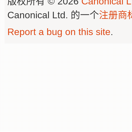
版权所有 © 2026
Canonical L
Canonical Ltd. 的一个
注册商
Report a bug on this site
.