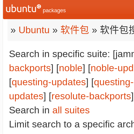
packages
»
Ubuntu
»
软件包
» 软件包
Search in specific suite: [jam
backports
] [
noble
] [
noble-upd
[
questing-updates
] [
questing
updates
] [
resolute-backports
]
Search in
all suites
Limit search to a specific arch