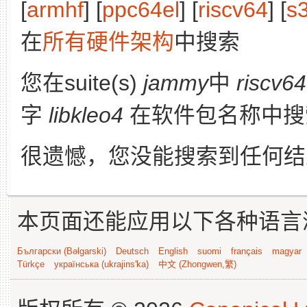
[
armhf
] [
ppc64el
] [
riscv64
] [
s
在
所有硬件架构
中搜索
您在suite(s)
jammy
中
riscv64
字
libkleo4
在软件包名称中搜
很遗憾，您没能搜索到任何结
本页面还能应用以下各种语言
Български (Bəlgarski)
Deutsch
English
suomi
français
magyar
Türkçe
українська (ukrajins'ka)
中文 (Zhongwen,繁)