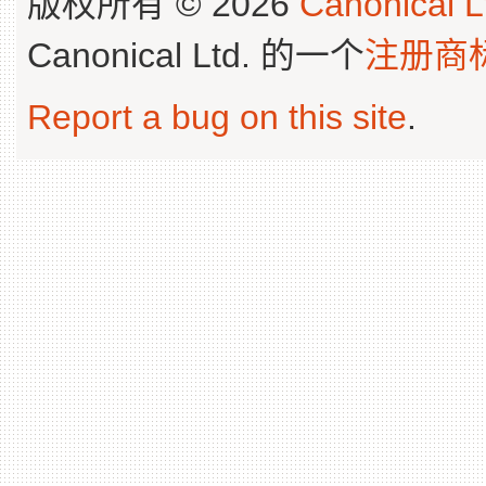
版权所有 © 2026
Canonical L
Canonical Ltd. 的一个
注册商
Report a bug on this site
.