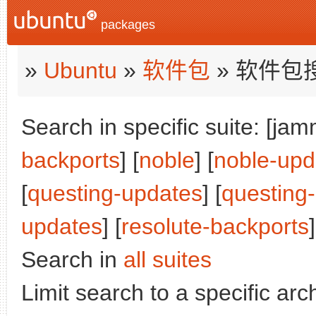
packages
»
Ubuntu
»
软件包
» 软件包
Search in specific suite: [jam
backports
] [
noble
] [
noble-upd
[
questing-updates
] [
questing
updates
] [
resolute-backports
]
Search in
all suites
Limit search to a specific arch