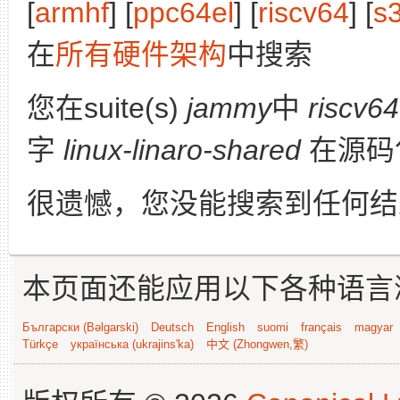
[
armhf
] [
ppc64el
] [
riscv64
] [
s
在
所有硬件架构
中搜索
您在suite(s)
jammy
中
riscv64
字
linux-linaro-shared
在源码
很遗憾，您没能搜索到任何结
本页面还能应用以下各种语言
Български (Bəlgarski)
Deutsch
English
suomi
français
magyar
Türkçe
українська (ukrajins'ka)
中文 (Zhongwen,繁)