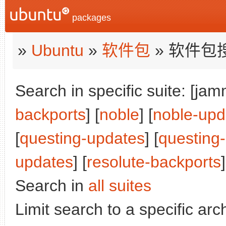
packages
»
Ubuntu
»
软件包
» 软件包
Search in specific suite: [jam
backports
] [
noble
] [
noble-upd
[
questing-updates
] [
questing
updates
] [
resolute-backports
]
Search in
all suites
Limit search to a specific arch