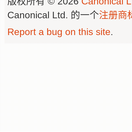
版权所有 © 2026
Canonical L
Canonical Ltd. 的一个
注册商
Report a bug on this site
.