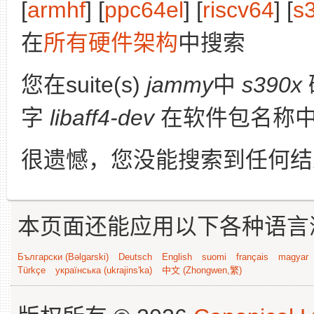
[
armhf
] [
ppc64el
] [
riscv64
] [
s
在
所有硬件架构
中搜索
您在suite(s)
jammy
中
s390x
字
libaff4-dev
在软件包名称
很遗憾，您没能搜索到任何结
本页面还能应用以下各种语言
Български (Bəlgarski)
Deutsch
English
suomi
français
magyar
Türkçe
українська (ukrajins'ka)
中文 (Zhongwen,繁)