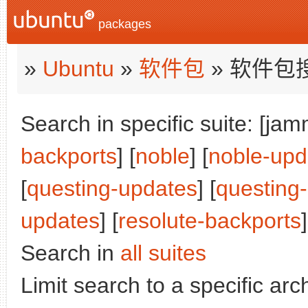
packages
»
Ubuntu
»
软件包
» 软件包
Search in specific suite: [jam
backports
] [
noble
] [
noble-upd
[
questing-updates
] [
questing
updates
] [
resolute-backports
]
Search in
all suites
Limit search to a specific arch