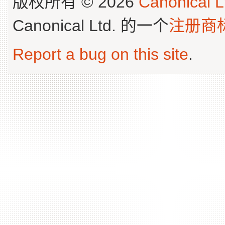
版权所有 © 2026
Canonical L
Canonical Ltd. 的一个
注册商
Report a bug on this site
.