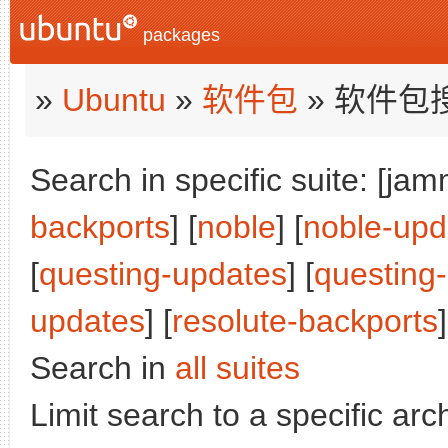
packages
»
Ubuntu
»
软件包
» 软件包
Search in specific suite: [jam
backports
] [
noble
] [
noble-upd
[
questing-updates
] [
questing
updates
] [
resolute-backports
]
Search in
all suites
Limit search to a specific arch