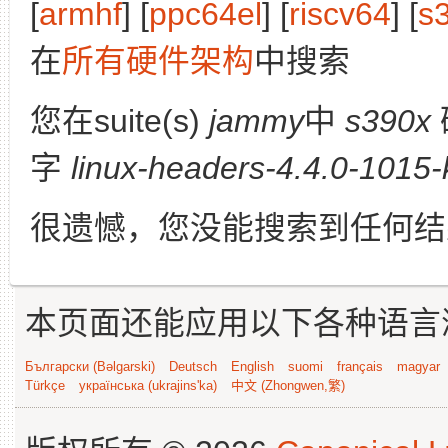
[
armhf
] [
ppc64el
] [
riscv64
] [
s
在
所有硬件架构
中搜索
您在suite(s)
jammy
中
s390x
字
linux-headers-4.4.0-1015
很遗憾，您没能搜索到任何结
本页面还能应用以下各种语言
Български (Bəlgarski)
Deutsch
English
suomi
français
magyar
Türkçe
українська (ukrajins'ka)
中文 (Zhongwen,繁)