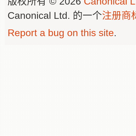
版权所有 © 2026
Canonical L
Canonical Ltd. 的一个
注册商
Report a bug on this site
.