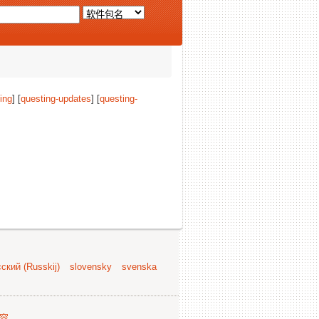
ing
] [
questing-updates
] [
questing-
ский (Russkij)
slovensky
svenska
容
.