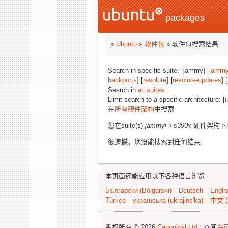
packages
»
Ubuntu
»
软件包
» 软件包搜索结果
Search in specific suite: [jammy] [
jammy
backports
] [
resolute
] [
resolute-updates
] [
Search in
all suites
Limit search to a specific architecture: [
i
在
所有硬件架构
中搜索
您在suite(s)
jammy
中
s390x
硬件架构下
很遗憾，您没能搜索到任何结果
本页面还能应用以下各种语言浏览:
Български (Bəlgarski)
Deutsch
Engli
Türkçe
українська (ukrajins'ka)
中文 (
版权所有 © 2026
Canonical Ltd.
; 查阅
许