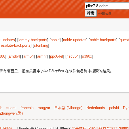
全部搜索项
-updates
] [
jammy-backports
] [
noble
] [
noble-updates
] [
noble-backports
] [
quest
resolute-backports
] [
stonking
]
386
] [
amd64
] [
arm64
] [
armhf
] [
ppc64el
] [
riscv64
] [
s390x
]
所有版面里，指定关键字
pike7.8-gdbm
在软件包名称中搜索的结果。
sh
suomi
français
magyar
日本語 (Nihongo)
Nederlands
polski
Рус
Zhongwen,繁)
可证条款
。 Ubuntu 是 Canonical Ltd. 的一个
注册商标
了解更多有关本站点的内