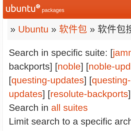
packages
»
Ubuntu
»
软件包
» 软件包
Search in specific suite: [
jam
backports] [
noble
] [
noble-upd
[
questing-updates
] [
questing
updates
] [
resolute-backports
]
Search in
all suites
Limit search to a specific arch