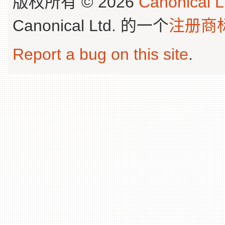
版权所有 © 2026
Canonical L
Canonical Ltd. 的一个
注册商
Report a bug on this site
.