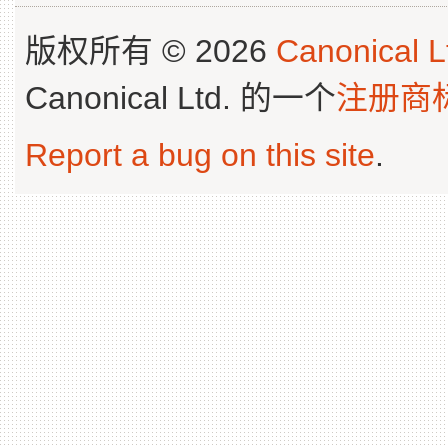
版权所有 © 2026
Canonical L
Canonical Ltd. 的一个
注册商
Report a bug on this site
.