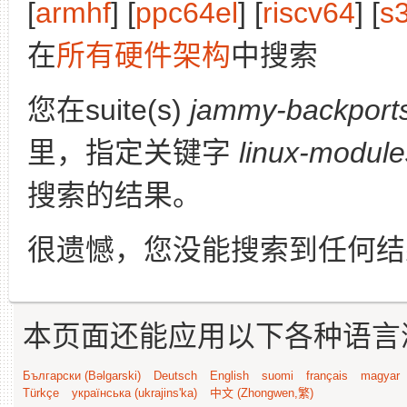
[
armhf
] [
ppc64el
] [
riscv64
] [
s
在
所有硬件架构
中搜索
您在suite(s)
jammy-backport
里，指定关键字
linux-module
搜索的结果。
很遗憾，您没能搜索到任何结
本页面还能应用以下各种语言
Български (Bəlgarski)
Deutsch
English
suomi
français
magyar
Türkçe
українська (ukrajins'ka)
中文 (Zhongwen,繁)