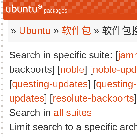
packages
»
Ubuntu
»
软件包
» 软件包
Search in specific suite: [
jam
backports] [
noble
] [
noble-upd
[
questing-updates
] [
questing
updates
] [
resolute-backports
]
Search in
all suites
Limit search to a specific arch