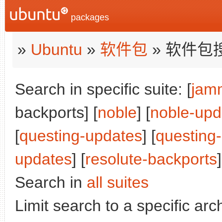
packages
»
Ubuntu
»
软件包
» 软件包
Search in specific suite: [
jam
backports] [
noble
] [
noble-upd
[
questing-updates
] [
questing
updates
] [
resolute-backports
]
Search in
all suites
Limit search to a specific arch