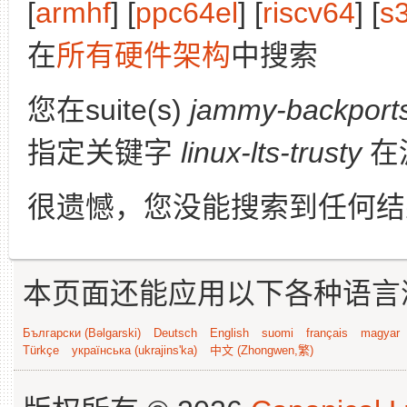
[
armhf
] [
ppc64el
] [
riscv64
] [
s
在
所有硬件架构
中搜索
您在suite(s)
jammy-backport
指定关键字
linux-lts-trusty
在
很遗憾，您没能搜索到任何结
本页面还能应用以下各种语言
Български (Bəlgarski)
Deutsch
English
suomi
français
magyar
Türkçe
українська (ukrajins'ka)
中文 (Zhongwen,繁)