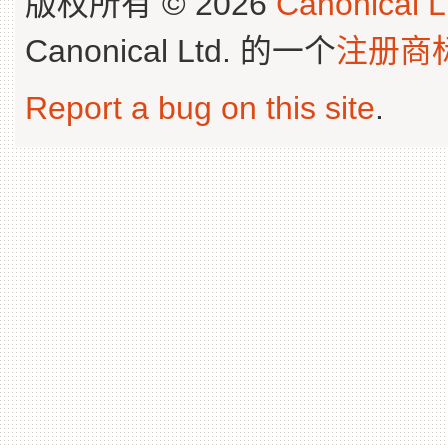
版权所有 © 2026
Canonical L
Canonical Ltd. 的一个
注册商
Report a bug on this site
.