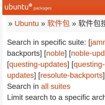
packages
»
Ubuntu
»
软件包
» 软件包
Search in specific suite: [
jam
backports] [
noble
] [
noble-upd
[
questing-updates
] [
questing
updates
] [
resolute-backports
]
Search in
all suites
Limit search to a specific arch