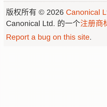
版权所有 © 2026
Canonical L
Canonical Ltd. 的一个
注册商
Report a bug on this site
.