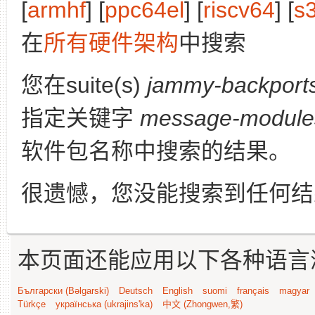
[
armhf
] [
ppc64el
] [
riscv64
] [
s
在
所有硬件架构
中搜索
您在suite(s)
jammy-backport
指定关键字
message-modules
软件包名称中搜索的结果。
很遗憾，您没能搜索到任何结
本页面还能应用以下各种语言
Български (Bəlgarski)
Deutsch
English
suomi
français
magyar
Türkçe
українська (ukrajins'ka)
中文 (Zhongwen,繁)