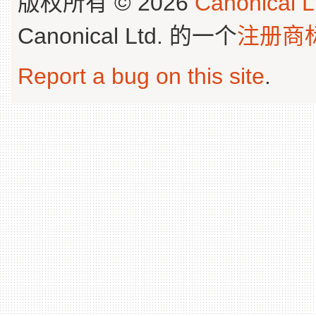
版权所有 © 2026
Canonical L
Canonical Ltd. 的一个
注册商
Report a bug on this site
.