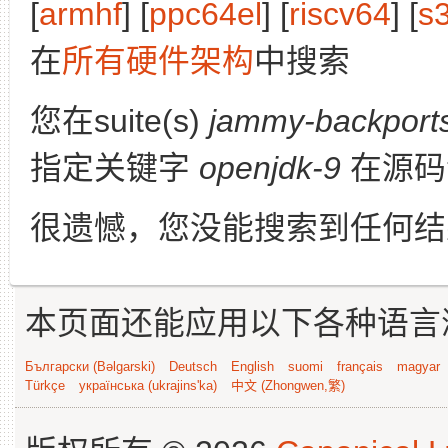
[
armhf
] [
ppc64el
] [
riscv64
] [
s
在
所有硬件架构
中搜索
您在suite(s)
jammy-backport
指定关键字
openjdk-9
在源码
很遗憾，您没能搜索到任何结
本页面还能应用以下各种语言
Български (Bəlgarski)
Deutsch
English
suomi
français
magyar
Türkçe
українська (ukrajins'ka)
中文 (Zhongwen,繁)