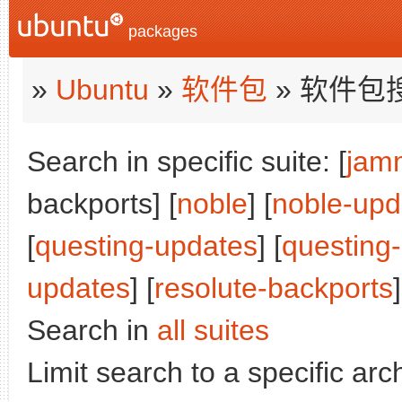
packages
»
Ubuntu
»
软件包
» 软件包
Search in specific suite: [
jam
backports] [
noble
] [
noble-upd
[
questing-updates
] [
questing
updates
] [
resolute-backports
]
Search in
all suites
Limit search to a specific arch