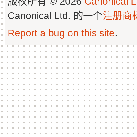
版权所有 © 2026
Canonical L
Canonical Ltd. 的一个
注册商
Report a bug on this site
.