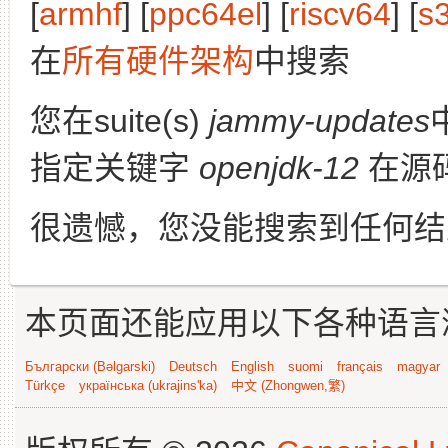
[
armhf
] [
ppc64el
] [
riscv64
] [
s
在
所有硬件架构
中搜索
您在suite(s)
jammy-updates
指定关键字
openjdk-12
在源
很遗憾，您没能搜索到任何结
本页面还能应用以下各种语言
Български (Bəlgarski)
Deutsch
English
suomi
français
magyar
Türkçe
українська (ukrajins'ka)
中文 (Zhongwen,繁)