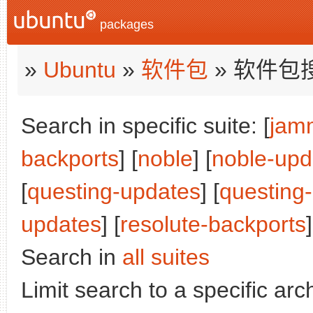
packages
»
Ubuntu
»
软件包
» 软件包
Search in specific suite: [
jam
backports
] [
noble
] [
noble-upd
[
questing-updates
] [
questing
updates
] [
resolute-backports
]
Search in
all suites
Limit search to a specific arch