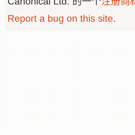
Canonical Ltd. 的一个
注册商
Report a bug on this site
.