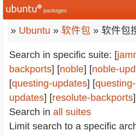
packages
»
Ubuntu
»
软件包
» 软件包
Search in specific suite: [
jam
backports
] [
noble
] [
noble-upd
[
questing-updates
] [
questing
updates
] [
resolute-backports
]
Search in
all suites
Limit search to a specific arch