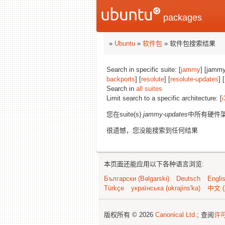
packages
»
Ubuntu
»
软件包
» 软件包搜索结果
Search in specific suite: [
jammy
] [jammy
backports
] [
resolute
] [
resolute-updates
] [
Search in
all suites
Limit search to a specific architecture: [
i
您在suite(s)
jammy-updates
中所有硬件
很遗憾，您没能搜索到任何结果
本页面还能应用以下各种语言浏览:
Български (Bəlgarski)
Deutsch
Engli
Türkçe
українська (ukrajins'ka)
中文 (
版权所有 © 2026
Canonical Ltd.
; 查阅
许