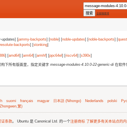
全部搜索项
-updates] [
jammy-backports
] [
noble
] [
noble-updates
] [
noble-backports
] [
quest
resolute-backports
] [
stonking
]
386
] [
amd64
] [
arm64
] [
armhf
] [
ppc64el
] [
riscv64
] [
s390x
]
架构下所有版面里，指定关键字
message-modules-4.10.0-22-generic-di
在软件
sh
suomi
français
magyar
日本語 (Nihongo)
Nederlands
polski
Рус
Zhongwen,繁)
可证条款
。 Ubuntu 是 Canonical Ltd. 的一个
注册商标
了解更多有关本站点的内