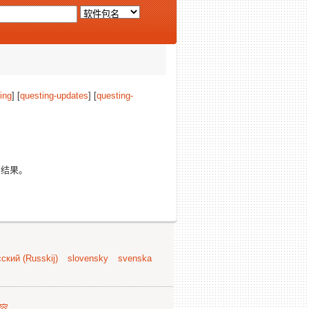
ing
] [
questing-updates
] [
questing-
的结果。
ский (Russkij)
slovensky
svenska
容
.