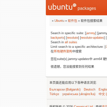
packages
»
Ubuntu
»
软件包
» 软件包搜索结果
Search in specific suite: [
jammy
] [jammy
backports
] [
resolute
] [
resolute-updates
] [
Search in
all suites
Limit search to a specific architecture: [
i
在
所有硬件架构
中搜索
您在suite(s)
jammy-updates
中
arm64
硬
很遗憾，您没能搜索到任何结果
本页面还能应用以下各种语言浏览:
Български (Bəlgarski)
Deutsch
Engli
Türkçe
українська (ukrajins'ka)
中文 (
版权所有 © 2026
Canonical Ltd.
; 查阅
许