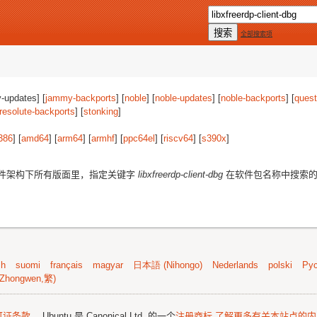
全部搜索项
-updates] [
jammy-backports
] [
noble
] [
noble-updates
] [
noble-backports
] [
quest
resolute-backports
] [
stonking
]
386
] [
amd64
] [
arm64
] [
armhf
] [
ppc64el
] [
riscv64
] [
s390x
]
件架构下所有版面里，指定关键字
libxfreerdp-client-dbg
在软件包名称中搜索
sh
suomi
français
magyar
日本語 (Nihongo)
Nederlands
polski
Рус
Zhongwen,繁)
可证条款
。 Ubuntu 是 Canonical Ltd. 的一个
注册商标
了解更多有关本站点的内