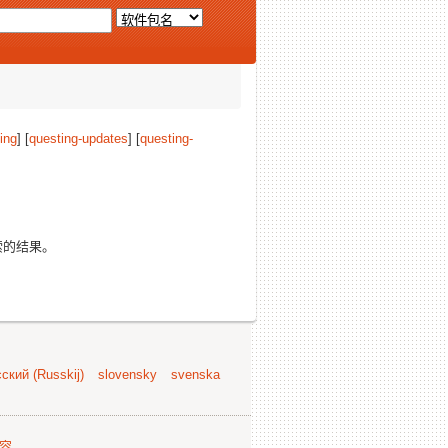
ing
] [
questing-updates
] [
questing-
索的结果。
ский (Russkij)
slovensky
svenska
容
.