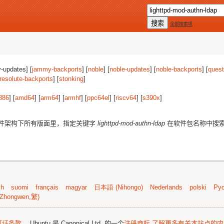
全部搜索项
-updates] [
jammy-backports
] [
noble
] [
noble-updates
] [
noble-backports
] [
quest
resolute-backports
] [
stonking
]
386
] [
amd64
] [
arm64
] [
armhf
] [
ppc64el
] [
riscv64
] [
s390x
]
件架构下所有版面里，指定关键字
lighttpd-mod-authn-ldap
在软件包名称中搜
sh
suomi
français
magyar
日本語 (Nihongo)
Nederlands
polski
Рус
Zhongwen,繁)
可证条款
。 Ubuntu 是 Canonical Ltd. 的一个
注册商标
了解更多有关本站点的内