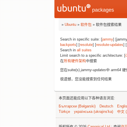
packages
»
Ubuntu
»
软件包
» 软件包搜索结果
Search in specific suite: [
jammy
] [jammy
backports
] [
resolute
] [
resolute-updates
] [
Search in
all suites
Limit search to a specific architecture: [
i
在
所有硬件架构
中搜索
您在suite(s)
jammy-updates
中
arm64
硬
很遗憾，您没能搜索到任何结果
本页面还能应用以下各种语言浏览:
Български (Bəlgarski)
Deutsch
Engli
Türkçe
українська (ukrajins'ka)
中文 (
版权所有 © 2026
Canonical Ltd.
; 查阅
许