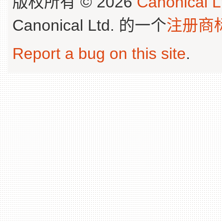
版权所有 © 2026
Canonical L
Canonical Ltd. 的一个
注册商
Report a bug on this site
.