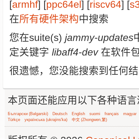
[
armhf
] [
ppc64el
] [
riscv64
] [
s
在
所有硬件架构
中搜索
您在suite(s)
jammy-updates
定关键字
libaff4-dev
在软件包
很遗憾，您没能搜索到任何结
本页面还能应用以下各种语言
Български (Bəlgarski)
Deutsch
English
suomi
français
magyar
Türkçe
українська (ukrajins'ka)
中文 (Zhongwen,繁)