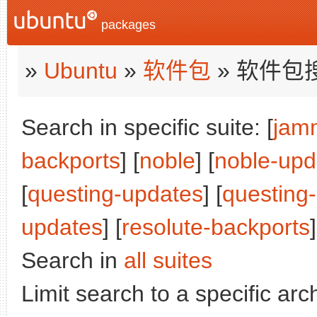
packages
»
Ubuntu
»
软件包
» 软件包
Search in specific suite: [
jam
backports
] [
noble
] [
noble-upd
[
questing-updates
] [
questing
updates
] [
resolute-backports
]
Search in
all suites
Limit search to a specific arch