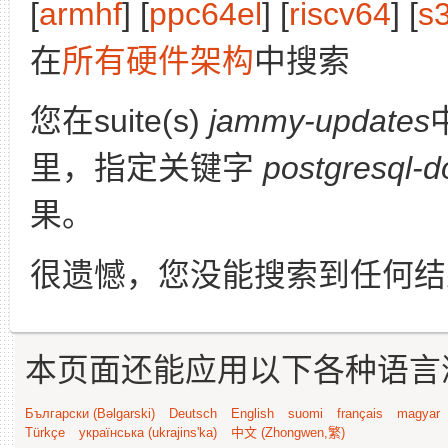
[
armhf
] [
ppc64el
] [
riscv64
] [
s
在
所有硬件架构
中搜索
您在suite(s)
jammy-updates
里，指定关键字
postgresql-d
果。
很遗憾，您没能搜索到任何结
本页面还能应用以下各种语言
Български (Bəlgarski)
Deutsch
English
suomi
français
magyar
Türkçe
українська (ukrajins'ka)
中文 (Zhongwen,繁)