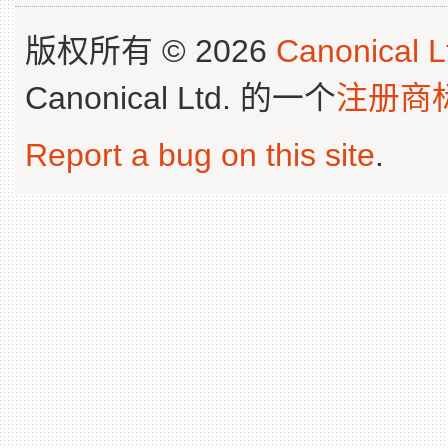
版权所有 © 2026
Canonical L
Canonical Ltd. 的一个
注册商
Report a bug on this site
.