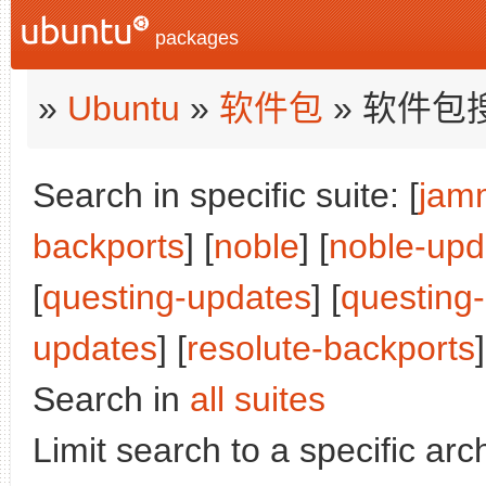
packages
»
Ubuntu
»
软件包
» 软件包
Search in specific suite: [
jam
backports
] [
noble
] [
noble-upd
[
questing-updates
] [
questing
updates
] [
resolute-backports
]
Search in
all suites
Limit search to a specific arch