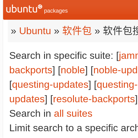
packages
»
Ubuntu
»
软件包
» 软件包
Search in specific suite: [
jam
backports
] [
noble
] [
noble-upd
[
questing-updates
] [
questing
updates
] [
resolute-backports
]
Search in
all suites
Limit search to a specific arch