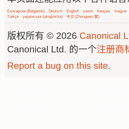
Български (Bəlgarski)
Deutsch
English
suomi
français
magyar
Türkçe
українська (ukrajins'ka)
中文 (Zhongwen,繁)
版权所有 © 2026
Canonical L
Canonical Ltd. 的一个
注册商
Report a bug on this site
.