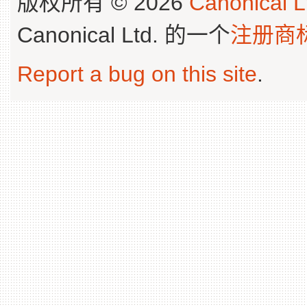
版权所有 © 2026
Canonical L
Canonical Ltd. 的一个
注册商
Report a bug on this site
.