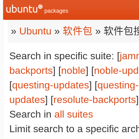
packages
»
Ubuntu
»
软件包
» 软件包
Search in specific suite: [
jam
backports
] [
noble
] [
noble-upd
[
questing-updates
] [
questing
updates
] [
resolute-backports
]
Search in
all suites
Limit search to a specific arch