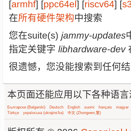
[
armhf
] [
ppc64el
] [
riscv64
] [
s
在
所有硬件架构
中搜索
您在suite(s)
jammy-updates
指定关键字
libhardware-dev
很遗憾，您没能搜索到任何结
本页面还能应用以下各种语言
Български (Bəlgarski)
Deutsch
English
suomi
français
magyar
Türkçe
українська (ukrajins'ka)
中文 (Zhongwen,繁)