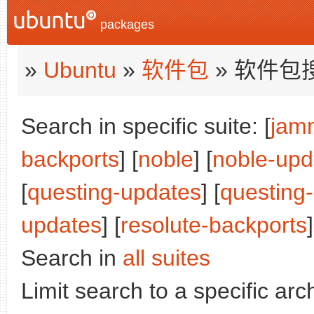
packages
»
Ubuntu
»
软件包
» 软件包
Search in specific suite: [
jam
backports
] [
noble
] [
noble-upd
[
questing-updates
] [
questing
updates
] [
resolute-backports
]
Search in
all suites
Limit search to a specific arch