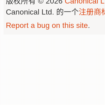
版权所有 © 2026
Canonical L
Canonical Ltd. 的一个
注册商
Report a bug on this site
.