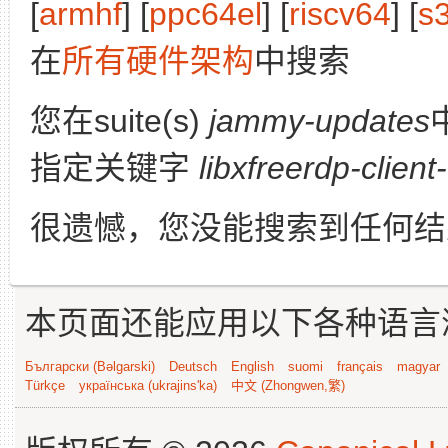
[
armhf
] [
ppc64el
] [
riscv64
] [
s
在
所有硬件架构
中搜索
您在suite(s)
jammy-updates
指定关键字
libxfreerdp-client
很遗憾，您没能搜索到任何结
本页面还能应用以下各种语言
Български (Bəlgarski)
Deutsch
English
suomi
français
magyar
Türkçe
українська (ukrajins'ka)
中文 (Zhongwen,繁)