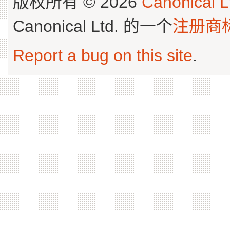
版权所有 © 2026
Canonical L
Canonical Ltd. 的一个
注册商
Report a bug on this site
.