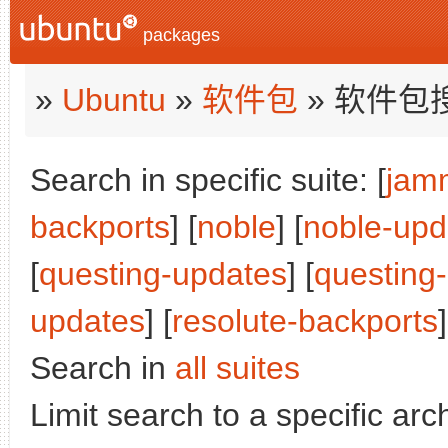
packages
»
Ubuntu
»
软件包
» 软件包
Search in specific suite: [
jam
backports
] [
noble
] [
noble-upd
[
questing-updates
] [
questing
updates
] [
resolute-backports
]
Search in
all suites
Limit search to a specific arch