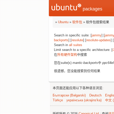
packages
»
Ubuntu
»
软件包
» 软件包搜索结果
Search in specific suite: [
jammy
] [
jammy
backports
] [
resolute
] [
resolute-updates
] [
Search in
all suites
Limit search to a specific architecture: [
i
在
所有硬件架构
中搜索
您在suite(s)
mantic-backports
中
ppc64el
很遗憾，您没能搜索到任何结果
本页面还能应用以下各种语言浏览:
Български (Bəlgarski)
Deutsch
Engli
Türkçe
українська (ukrajins'ka)
中文 (
版权所有 © 2026
Canonical Ltd.
; 查阅
许