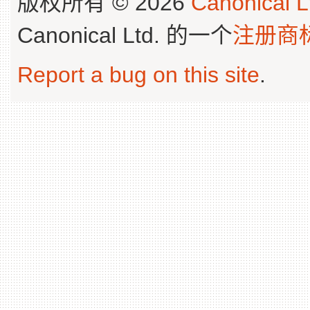
版权所有 © 2026
Canonical L
Canonical Ltd. 的一个
注册商
Report a bug on this site
.