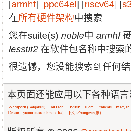
[
armhf
] [
ppc64el
] [
riscv64
] [
s
在
所有硬件架构
中搜索
您在suite(s)
noble
中
armhf
硬
lesstif2
在软件包名称中搜索
很遗憾，您没能搜索到任何结
本页面还能应用以下各种语言
Български (Bəlgarski)
Deutsch
English
suomi
français
magyar
Türkçe
українська (ukrajins'ka)
中文 (Zhongwen,繁)