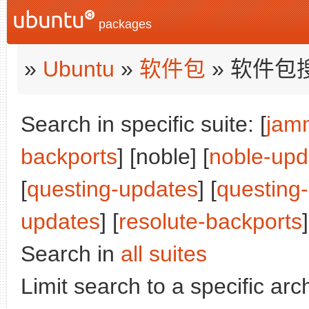
packages
»
Ubuntu
»
软件包
» 软件包
Search in specific suite: [
jam
backports
] [noble] [
noble-upd
[
questing-updates
] [
questing
updates
] [
resolute-backports
]
Search in
all suites
Limit search to a specific arch