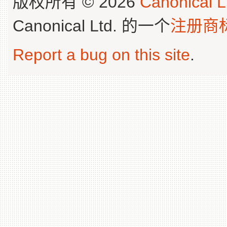
版权所有 © 2026
Canonical L
Canonical Ltd. 的一个
注册商
Report a bug on this site
.