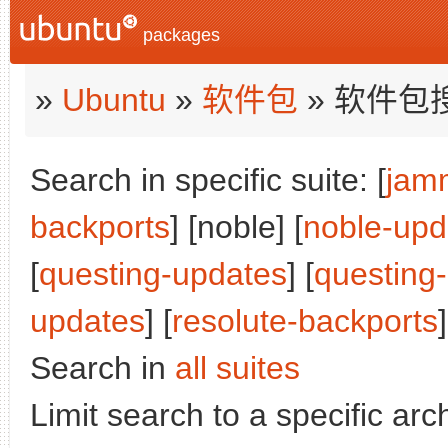
packages
»
Ubuntu
»
软件包
» 软件包
Search in specific suite: [
jam
backports
] [noble] [
noble-upd
[
questing-updates
] [
questing
updates
] [
resolute-backports
]
Search in
all suites
Limit search to a specific arch