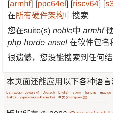
[
armhf
] [
ppc64el
] [
riscv64
] [
s
在
所有硬件架构
中搜索
您在suite(s)
noble
中
armhf
硬
php-horde-ansel
在软件包名
很遗憾，您没能搜索到任何结
本页面还能应用以下各种语言
Български (Bəlgarski)
Deutsch
English
suomi
français
magyar
Türkçe
українська (ukrajins'ka)
中文 (Zhongwen,繁)